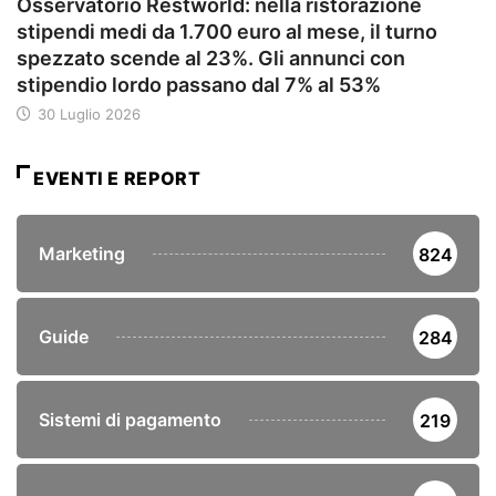
Osservatorio Restworld: nella ristorazione
stipendi medi da 1.700 euro al mese, il turno
spezzato scende al 23%. Gli annunci con
stipendio lordo passano dal 7% al 53%
30 Luglio 2026
EVENTI E REPORT
Marketing
824
Guide
284
Sistemi di pagamento
219