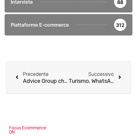
Interviste
88
Piattaforme E-commerce
312
Precedente
Successivo
Advice Group chiude il 2023 con ordini oltre i 15€ Milioni
Turismo, WhatsApp canale di comunicazione più efficace
Focus Ecommerce
ON