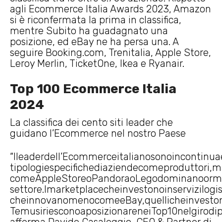
agli Ecommerce Italia Awards 2023, Amazon
si è riconfermata la prima in classifica,
mentre Subito ha guadagnato una
posizione, ed eBay ne ha persa una. A
seguire Booking.com, Trenitalia, Apple Store,
Leroy Merlin, TicketOne, Ikea e Ryanair.
Top 100 Ecommerce Italia
2024
La classifica dei cento siti leader che
guidano l’Ecommerce nel nostro Paese
“Ileaderdell’Ecommerceitalianosonoincontinuae
tipologiespecifichediaziendecomeproduttori,ma
comeAppleStoreoPandoraoLegodominanoormaile
settore.Imarketplacecheinvestonoinservizilogi
cheinnovanomenocomeeBay,quellicheinveston
TemusiriesconoaposizionareneiTop10nelgirodi