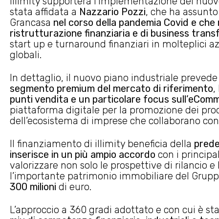
illimity supporterà l’implementazione del nuovo
stata affidata a
Nazzario Pozzi
, che ha assunto
Grancasa
nel corso della pandemia Covid e che 
ristrutturazione finanziaria e di business tran
start up e turnaround finanziari in molteplici az
globali.
In dettaglio, il nuovo piano industriale preved
segmento premium del mercato di riferimento
,
punti vendita e un particolare focus sull’eCom
piattaforma digitale per la promozione dei pro
dell’ecosistema di imprese che collaborano con
Il finanziamento di illimity beneficia della
prede
inserisce in un più ampio accordo
con i principal
valorizzare non solo le prospettive di rilancio e
l’importante patrimonio immobiliare del Gruppo
300 milioni
di euro.
L’approccio a 360 gradi adottato e con cui è st