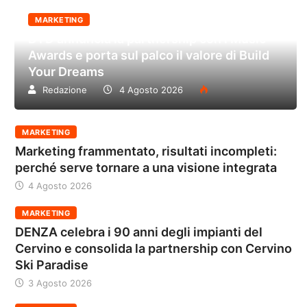
MARKETING
BYD annuncia la partnership con i Music
Awards e porta sul palco il valore di Build
Your Dreams
Redazione
4 Agosto 2026
MARKETING
Marketing frammentato, risultati incompleti:
perché serve tornare a una visione integrata
4 Agosto 2026
MARKETING
DENZA celebra i 90 anni degli impianti del
Cervino e consolida la partnership con Cervino
Ski Paradise
3 Agosto 2026