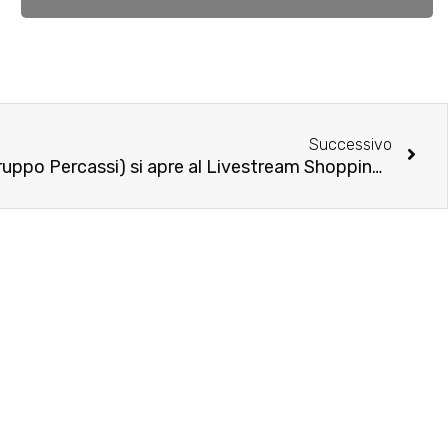
Successivo
Così Bath & Body Works (Gruppo Percassi) si apre al Livestream Shopping grazie a Marlene