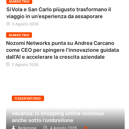
MARKETING
SiVola e San Carlo piùgusto trasformano il
viaggio in un’esperienza da assaporare
3 Agosto 2026
MARKETING
Nozomi Networks punta su Andrea Carcano
come CEO per spingere l’innovazione guidata
dall’AI e accelerare la crescita aziendale
3 Agosto 2026
OSSERVATORIO
L’e-commerce ad agosto non va in
vacanza: lo shopping online continua
anche sotto l’ombrellone
Redazione
4 Agosto 2026