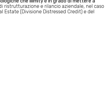
ologiche che illimity è in grado di mettere a
 ristrutturazione e rilancio aziendale, nel caso
l Estate (Divisione Distressed Credit) e del