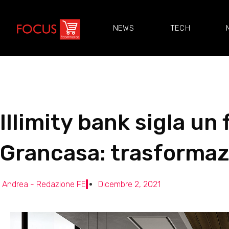
NEWS
TECH
Illimity bank sigla un
Grancasa: trasformazi
Andrea - Redazione FE
Dicembre 2, 2021