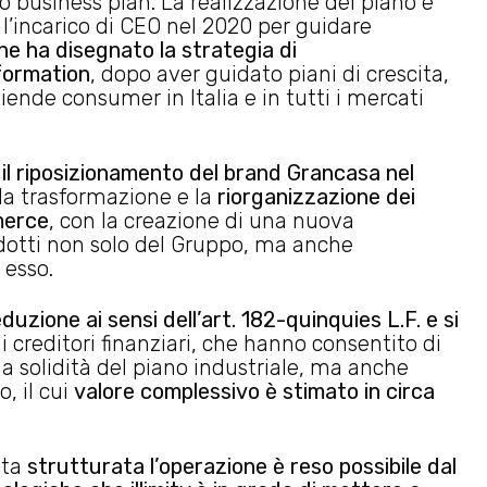
 business plan. La realizzazione del piano è
 l’incarico di CEO nel 2020 per guidare
ne ha disegnato la strategia di
sformation
, dopo aver guidato piani di crescita,
iende consumer in Italia e in tutti i mercati
e
il riposizionamento del brand Grancasa nel
 la trasformazione e la
riorganizzazione dei
merce
, con la creazione di una nuova
dotti non solo del Gruppo, ma anche
 esso.
duzione ai sensi dell’art. 182-quinquies L.F. e si
i creditori finanziari, che hanno consentito di
 la solidità del piano industriale, ma anche
, il cui
valore complessivo è stimato in circa
ata
strutturata l’operazione è reso possibile dal