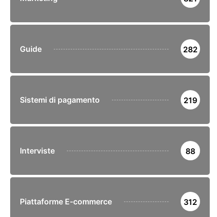
Guide
282
Sistemi di pagamento
219
Interviste
88
Piattaforme E-commerce
312