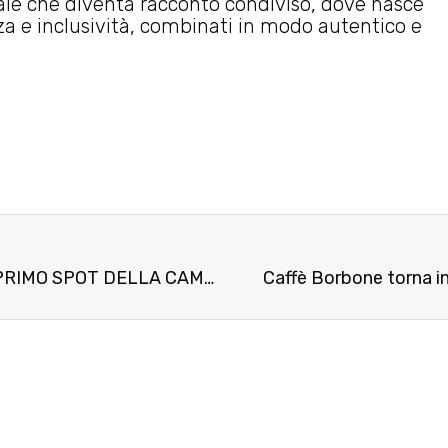
eale che diventa racconto condiviso, dove nasce
za e inclusività, combinati in modo autentico e
ORAL-B PORTA I CONSUMATORI IN TV CON IL PRIMO SPOT DELLA CAMPAGNA “SORRISI UNICI” INSIEME A LUCA ARGENTERO
Caffè Borbone torna in 