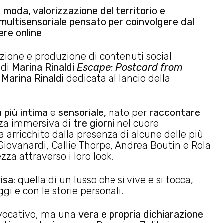
moda, valorizzazione del territorio e
multisensoriale pensato per coinvolgere dal
ere online
azione e produzione di contenuti social
 di
Marina Rinaldi
Escape: Postcard from
i
Marina Rinaldi
dedicata al lancio della
a più intima
e
sensoriale,
nato per
raccontare
nza immersiva di
tre giorni
nel cuore
a arricchito dalla presenza di alcune delle più
 Giovanardi, Callie Thorpe, Andrea Boutin e Rola
za attraverso i loro look.
visa
: quella di un lusso che si vive e si tocca,
ggi e con le storie personali.
vocativo, ma una
vera e propria dichiarazione