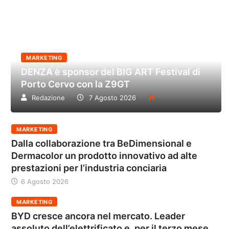
MARKETING
DENZA è sponsor del BIG ART Festival di
Porto Cervo con la Z9GT
Redazione
7 Agosto 2026
MARKETING
Dalla collaborazione tra BeDimensional e
Dermacolor un prodotto innovativo ad alte
prestazioni per l’industria conciaria
6 Agosto 2026
MARKETING
BYD cresce ancora nel mercato. Leader
assoluto dell’elettrificato e, per il terzo mese