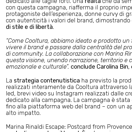
dedicato alle taglie forti. Una
realtà
che da se
con questa campagna, riafferma il proprio im
protagoniste dell’esperienza, donne curvy di g
con autenticità i valori del brand, dimostrand
di stile e di libertà
.
“Come Cooltura, abbiamo ideato e prodotto un 
vivere il brand e passare dalla centralità del pr
di community. La collaborazione con Marina Rin
questa visione, unendo narrazione, territorio e
emozionale e culturale”.
conclude Carolina Bin
,
La
strategia contenutistica
ha previsto la produ
realizzati interamente da Cooltura attraverso la
led, brevi video su Instagram realizzati dalle cr
dedicato alla campagna. La campagna è stata div
fino alla piattaforma web del brand – con un a
alto impatto.
Marina Rinaldi Escape: Postcard from Proven