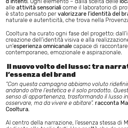
d’intenti
. Ogni elemento – dalla scelta delle
loc
alle
attività sensoriali
come il laboratorio di pro
è stato pensato per
valorizzare l’identità del b
naturale e autenticità, che trova nella Provenza
Cooltura ha curato ogni fase del progetto: dall’i
creazione dell’identità visiva e alla realizzazione
un’
esperienza omnicanale
capace di raccontare
contemporaneo, emozionale e aspirazionale.
Il nuovo volto del lusso: tra narra
l’essenza del brand
“Con questa campagna abbiamo voluto ridefinire 
andando oltre l’estetica e il solo prodotto. Ques
senso di appartenenza, trasformando il lusso i
osservare, ma da vivere e abitare”.
racconta Mar
Cooltura.
Al centro della narrazione, l’essenza stessa di 