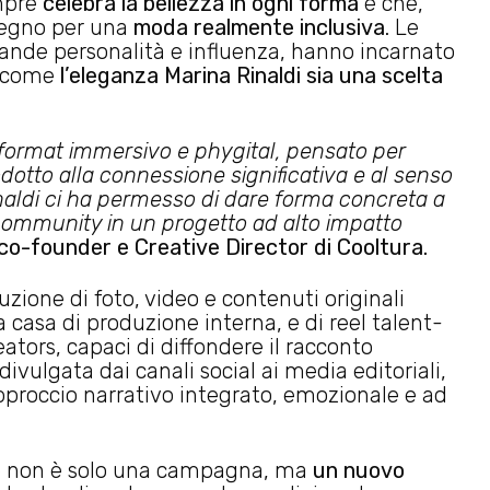
mpre
celebra la bellezza in ogni forma
e che,
pegno per una
moda realmente inclusiva
. Le
rande personalità e influenza, hanno incarnato
o come
l’eleganza Marina Rinaldi sia una scelta
format immersivo e phygital, pensato per
odotto alla connessione significativa e al senso
aldi ci ha permesso di dare forma concreta a
 community in un progetto ad alto impatto
co-founder e Creative Director di Cooltura.
zione di foto, video e contenuti originali
 casa di produzione interna, e di reel talent-
eators, capaci di diffondere il racconto
ulgata dai canali social ai media editoriali,
pproccio narrativo integrato, emozionale e ad
ce non è solo una campagna, ma
un nuovo