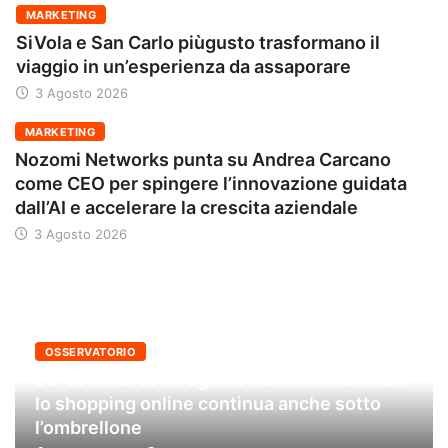
MARKETING
SiVola e San Carlo piùgusto trasformano il
viaggio in un’esperienza da assaporare
3 Agosto 2026
MARKETING
Nozomi Networks punta su Andrea Carcano
come CEO per spingere l’innovazione guidata
dall’AI e accelerare la crescita aziendale
3 Agosto 2026
OSSERVATORIO
L’e-commerce ad agosto non va in vacanza:
lo shopping online continua anche sotto
l’ombrellone