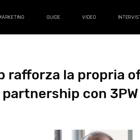
MARKETING
GUIDE
VIDEO
INTERVIS
afforza la propria off
 partnership con 3P