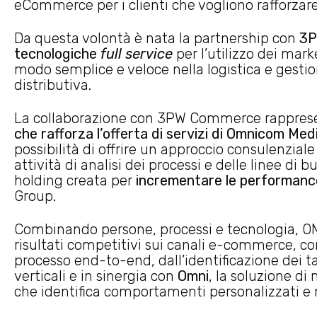
eCommerce per i clienti che vogliono rafforzare 
Da questa volontà è nata la partnership con
3P
tecnologiche
full service
per l’utilizzo dei mark
modo semplice e veloce nella logistica e gesti
distributiva.
La collaborazione con 3PW Commerce rappres
che rafforza l’offerta di servizi di Omnicom Me
possibilità di offrire un approccio consulenzial
attività di analisi dei processi e delle linee di b
holding creata per
incrementare le performan
Group.
Combinando persone, processi e tecnologia, OM
risultati competitivi sui canali e-commerce, con 
processo end-to-end, dall’identificazione dei t
verticali e in sinergia con
Omni
, la soluzione d
che identifica comportamenti personalizzati e m