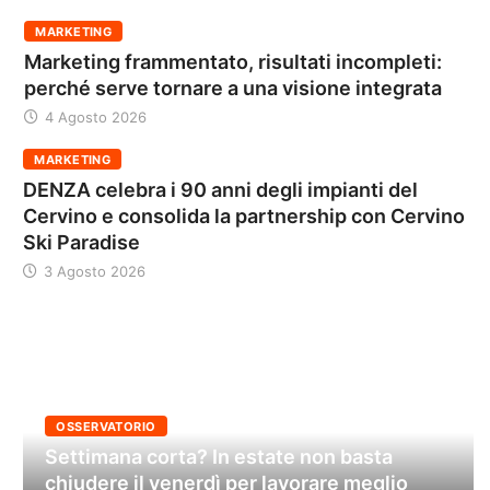
MARKETING
Marketing frammentato, risultati incompleti:
perché serve tornare a una visione integrata
4 Agosto 2026
MARKETING
DENZA celebra i 90 anni degli impianti del
Cervino e consolida la partnership con Cervino
Ski Paradise
3 Agosto 2026
OSSERVATORIO
Settimana corta? In estate non basta
chiudere il venerdì per lavorare meglio