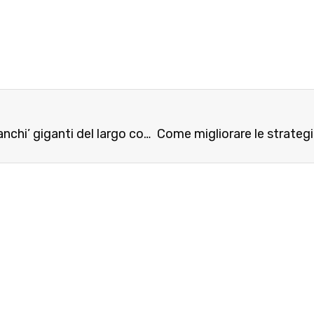
‘Piranha brand’ si preparano all’attacco degli ‘stanchi’ giganti del largo consumo