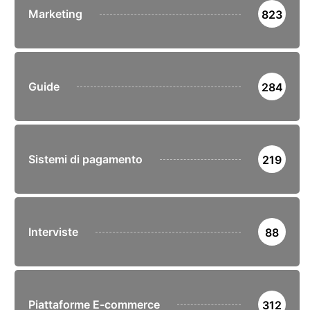
Marketing
823
Guide
284
Sistemi di pagamento
219
Interviste
88
Piattaforme E-commerce
312