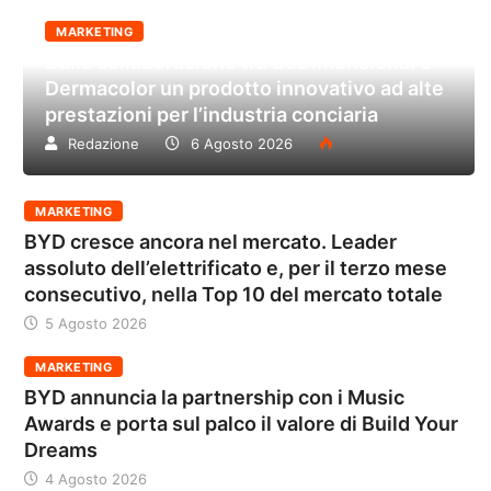
MARKETING
Dalla collaborazione tra BeDimensional e
Dermacolor un prodotto innovativo ad alte
prestazioni per l’industria conciaria
Redazione
6 Agosto 2026
MARKETING
BYD cresce ancora nel mercato. Leader
assoluto dell’elettrificato e, per il terzo mese
consecutivo, nella Top 10 del mercato totale
5 Agosto 2026
MARKETING
BYD annuncia la partnership con i Music
Awards e porta sul palco il valore di Build Your
Dreams
4 Agosto 2026