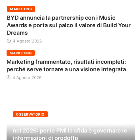
MARKETING
BYD annuncia la partnership con i Music
Awards e porta sul palco il valore di Build Your
Dreams
4 Agosto 2026
MARKETING
Marketing frammentato, risultati incompleti:
perché serve tornare a una visione integrata
4 Agosto 2026
OSSERVATORIO
Acquisti online di prodotto a 42,6 miliardi
nel 2026: per le PMI la sfida è governare le
informazioni di prodotto