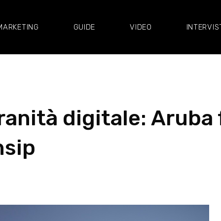
MARKETING
GUIDE
VIDEO
INTERVIS
anità digitale: Aruba f
nsip