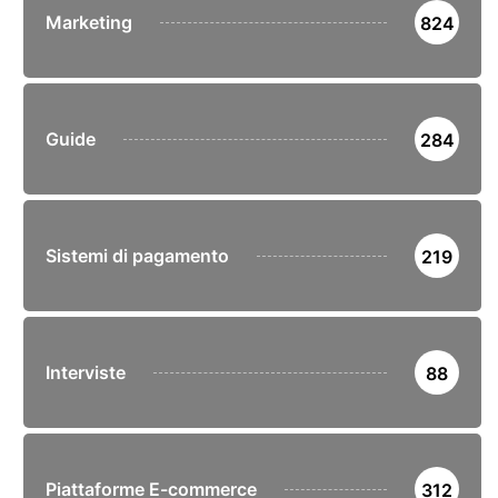
Marketing
824
Guide
284
Sistemi di pagamento
219
Interviste
88
Piattaforme E-commerce
312