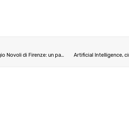
Yourease sperimenta la sua tecnologia al Villaggio Novoli di Firenze: un passo coraggioso verso un nuovo modo di vivere il senior living
Artificial Intelligence,