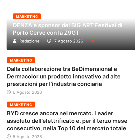
MARKETING
DENZA è sponsor del BIG ART Festival di
Porto Cervo con la Z9GT
Redazione
7 Agosto 2026
MARKETING
Dalla collaborazione tra BeDimensional e
Dermacolor un prodotto innovativo ad alte
prestazioni per l’industria conciaria
6 Agosto 2026
MARKETING
BYD cresce ancora nel mercato. Leader
assoluto dell’elettrificato e, per il terzo mese
consecutivo, nella Top 10 del mercato totale
5 Agosto 2026