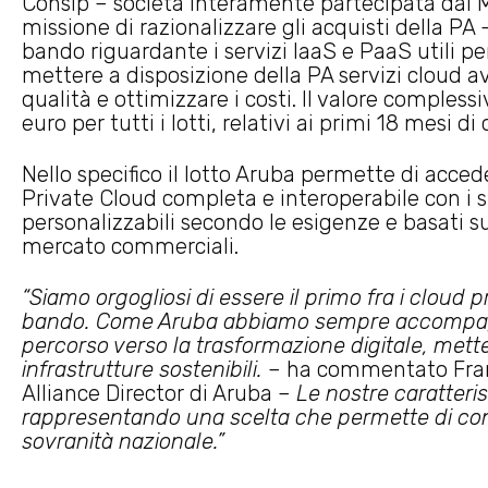
Consip – società interamente partecipata dal M
missione di razionalizzare gli acquisti della PA
bando riguardante i servizi IaaS e PaaS utili pe
mettere a disposizione della PA servizi cloud avan
qualità e ottimizzare i costi. Il valore compless
euro per tutti i lotti, relativi ai primi 18 mesi di
Nello specifico il lotto Aruba permette di acced
Private Cloud completa e interoperabile con i si
personalizzabili secondo le esigenze e basati s
mercato commerciali.
“Siamo orgogliosi di essere il primo fra i cloud p
bando. Come Aruba abbiamo sempre accompagnat
percorso verso la trasformazione digitale, mette
infrastrutture sostenibili.
– ha commentato Fran
Alliance Director di Aruba –
Le nostre caratteris
rappresentando una scelta che permette di con
sovranità nazionale.”