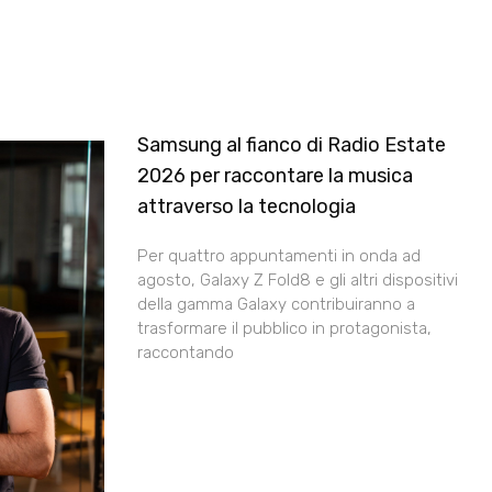
Samsung al fianco di Radio Estate
2026 per raccontare la musica
attraverso la tecnologia
Per quattro appuntamenti in onda ad
agosto, Galaxy Z Fold8 e gli altri dispositivi
della gamma Galaxy contribuiranno a
trasformare il pubblico in protagonista,
raccontando