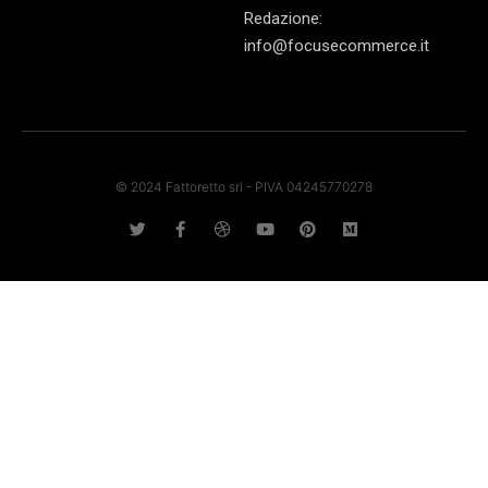
Redazione:
info@focusecommerce.it
© 2024 Fattoretto srl - PIVA 04245770278