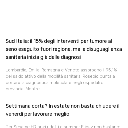
Sud Italia: il 15% degli interventi per tumore al
seno eseguito fuori regione, ma la disuguaglianza
sanitaria inizia già dalle diagnosi
Lombardia, Emilia-Romagna e Veneto assorbono il 95,1%
del saldo attivo della mobilità sanitaria. Rosebio punta a
portare la diagnostica molecolare negli ospedali di
provincia Mentre
Settimana corta? In estate non basta chiudere il
venerdì per lavorare meglio
Per Sesame HR orari ridotti e summer Friday non bastano: