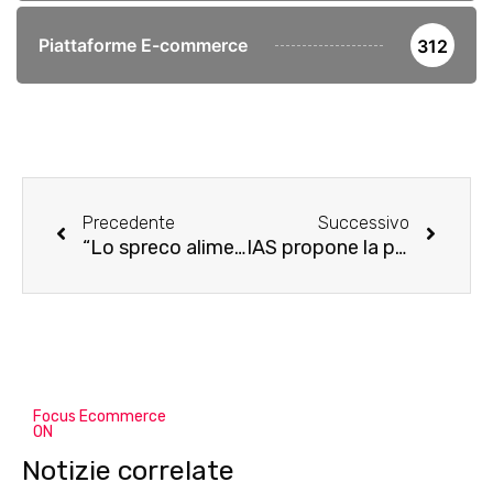
Piattaforme E-commerce
312
Precedente
Successivo
“Lo spreco alimentare non va in vacanza”: la sfida di Too Good To Go per un’estate all’insegna della sostenibilità
IAS propone la prima soluzione di misurazione in ambito Retail Media sulla Commerce Media Platform di Criteo
Focus Ecommerce
ON
Notizie correlate