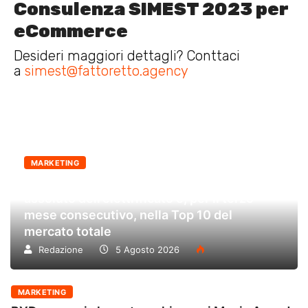
Consulenza SIMEST 2023 per
eCommerce
Desideri maggiori dettagli? Conttaci
a
simest@fattoretto.agency
MARKETING
BYD cresce ancora nel mercato. Leader
assoluto dell’elettrificato e, per il terzo
mese consecutivo, nella Top 10 del
mercato totale
Redazione
5 Agosto 2026
MARKETING