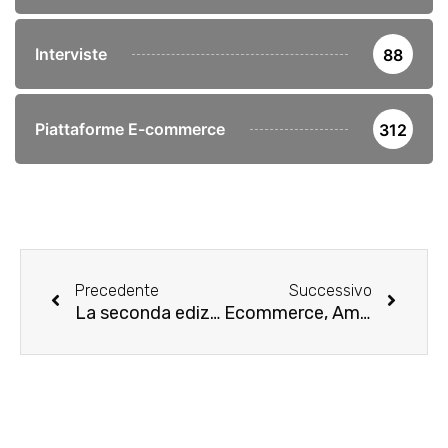
Interviste
88
Piattaforme E-commerce
312
Precedente
Successivo
La seconda edizione di ‘IAB SHOWCASE’ supera le attese
Ecommerce, Amazon e digitalizzazione: qual è il futuro della farmacia Italiana? Risponde Francesco Zaccariello nel libro “La Farmacia Digitale”