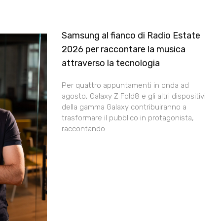
Samsung al fianco di Radio Estate
2026 per raccontare la musica
attraverso la tecnologia
Per quattro appuntamenti in onda ad
agosto, Galaxy Z Fold8 e gli altri dispositivi
della gamma Galaxy contribuiranno a
trasformare il pubblico in protagonista,
raccontando