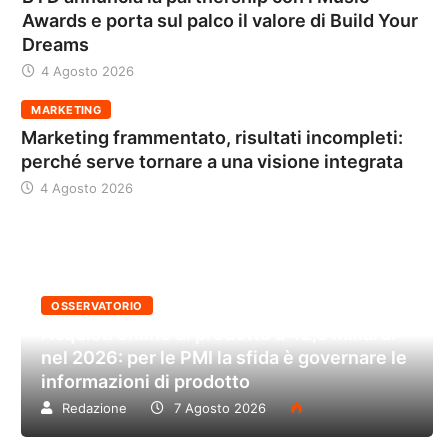
Awards e porta sul palco il valore di Build Your
Dreams
4 Agosto 2026
MARKETING
Marketing frammentato, risultati incompleti:
perché serve tornare a una visione integrata
4 Agosto 2026
OSSERVATORIO
Acquisti online di prodotto a 42,6 miliardi
nel 2026: per le PMI la sfida è governare le
informazioni di prodotto
Redazione
7 Agosto 2026