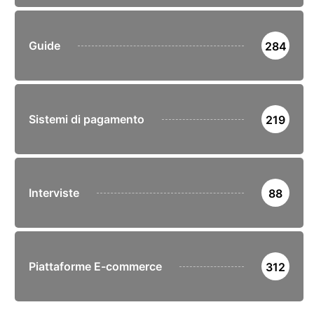
Guide
284
Sistemi di pagamento
219
Interviste
88
Piattaforme E-commerce
312