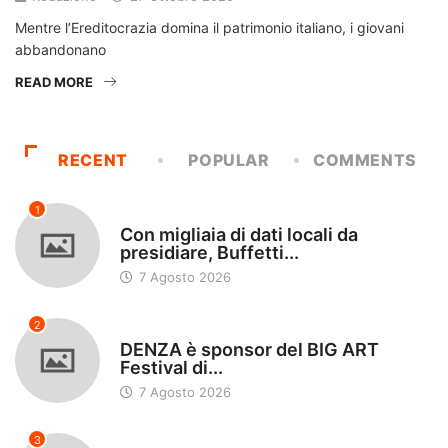
Mentre l’Ereditocrazia domina il patrimonio italiano, i giovani
abbandonano
READ MORE
RECENT
POPULAR
COMMENTS
1
TECH
Con migliaia di dati locali da
presidiare, Buffetti...
7 Agosto 2026
2
MARKETING
DENZA è sponsor del BIG ART
Festival di...
7 Agosto 2026
3
OSSERVATORIO