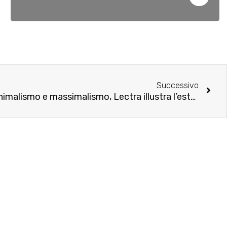
Successivo
Fashion Trend 2026: tra minimalismo e massimalismo, Lectra illustra l’estate dei contrasti e del valore