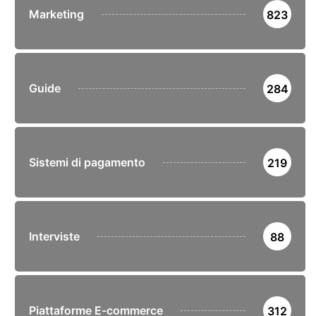
Marketing
823
Guide
284
Sistemi di pagamento
219
Interviste
88
Piattaforme E-commerce
312