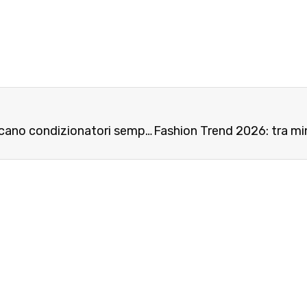
Caldo, il ventilatore non basta più: gli italiani cercano condizionatori sempre più smart e attenti ai consumi