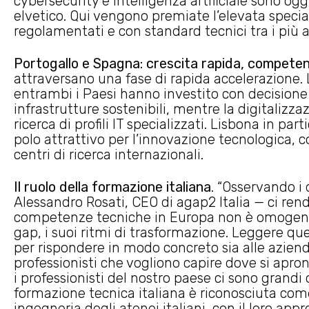
cybersecurity e intelligenza artificiale sono ogg
elvetico. Qui vengono premiate l’elevata specia
regolamentati e con standard tecnici tra i più a
Portogallo e Spagna: crescita rapida, compete
attraversano una fase di rapida accelerazione. L
entrambi i Paesi hanno investito con decisione 
infrastrutture sostenibili, mentre la digitalizz
ricerca di profili IT specializzati. Lisbona in pa
polo attrattivo per l’innovazione tecnologica, c
centri di ricerca internazionali.
Il ruolo della formazione italiana
. “Osservando i
Alessandro Rosati, CEO di agap2 Italia — ci rend
competenze tecniche in Europa non è omogenea 
gap, i suoi ritmi di trasformazione. Leggere qu
per rispondere in modo concreto sia alle azie
professionisti che vogliono capire dove si apron
i professionisti del nostro paese ci sono grand
formazione tecnica italiana è riconosciuta come 
ingegneria degli atenei italiani, con il loro appr