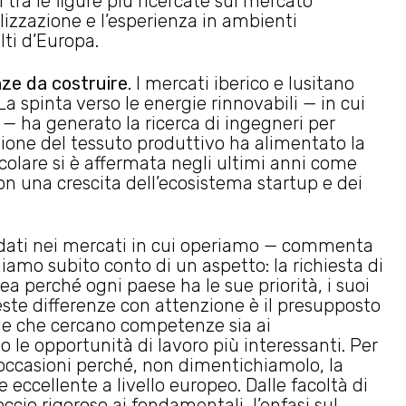
i tra le figure più ricercate sul mercato
lizzazione e l’esperienza in ambienti
lti d’Europa.
nze da costruire.
I mercati iberico e lusitano
a spinta verso le energie rinnovabili — in cui
— ha generato la ricerca di ingegneri per
azione del tessuto produttivo ha alimentato la
rticolare si è affermata negli ultimi anni come
on una crescita dell’ecosistema startup e dei
 dati nei mercati in cui operiamo — commenta
iamo subito conto di un aspetto: la richiesta di
perché ogni paese ha le sue priorità, i suoi
este differenze con attenzione è il presupposto
nde che cercano competenze sia ai
o le opportunità di lavoro più interessanti. Per
i occasioni perché, non dimentichiamolo, la
eccellente a livello europeo. Dalle facoltà di
occio rigoroso ai fondamentali, l’enfasi sul