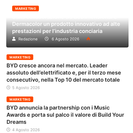
MARKETING
Dalla collaborazione tra BeDimensional e
Dermacolor un prodotto innovativo ad alte
prestazioni per l’industria conciaria
Redazione
6 Agosto 2026
MARKETING
BYD cresce ancora nel mercato. Leader
assoluto dell’elettrificato e, per il terzo mese
consecutivo, nella Top 10 del mercato totale
5 Agosto 2026
MARKETING
BYD annuncia la partnership con i Music
Awards e porta sul palco il valore di Build Your
Dreams
4 Agosto 2026