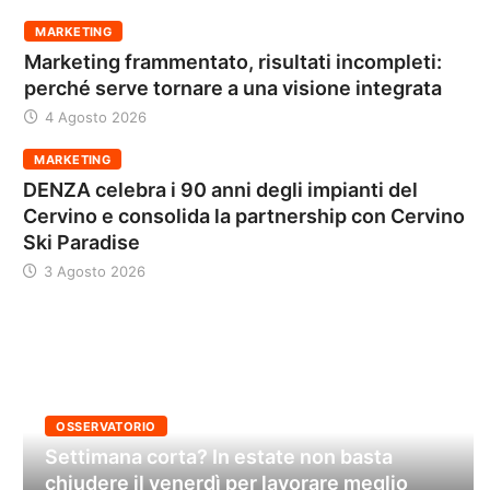
MARKETING
Marketing frammentato, risultati incompleti:
perché serve tornare a una visione integrata
4 Agosto 2026
MARKETING
DENZA celebra i 90 anni degli impianti del
Cervino e consolida la partnership con Cervino
Ski Paradise
3 Agosto 2026
OSSERVATORIO
Settimana corta? In estate non basta
chiudere il venerdì per lavorare meglio