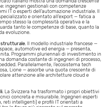
mercato italiano mostra una domanda crescente
erse: ingegneri gestionali con competenze
emi IT o esperti dell’automazione industriale. Il
cializzato e orientato all’export — fatica a
 tempo stesso la complessità operativa e la
guarda tanto le competenze di base, quanto la
ida evoluzione.
 strutturale
. Il modello industriale francese —
rospace, automotive ed energia — presenta,
nita. Programmi pluriennali di investimento in
una domanda costante di ingegneri di processo,
embedded. Parallelamente, l’ecosistema tech
olosa, Lione — assorbe una quota crescente di
colare attenzione alle architetture cloud e
li
. La Svizzera ha trasformato i propri obiettivi
ecnici concreta e misurabile. Ingegneri esperti
reti intelligenti) e profili IT orientati a