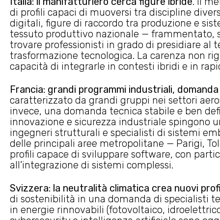
Italia: il manifatturiero cerca figure ibride
. Il 
di profili capaci di muoversi tra discipline div
digitali, figure di raccordo tra produzione e sist
tessuto produttivo nazionale — frammentato, spe
trovare professionisti in grado di presidiare al
trasformazione tecnologica. La carenza non ri
capacità di integrarle in contesti ibridi e in rap
Francia: grandi programmi industriali, domanda
caratterizzato da grandi gruppi nei settori ae
invece, una domanda tecnica stabile e ben defi
innovazione e sicurezza industriale spingono 
ingegneri strutturali e specialisti di sistemi 
delle principali aree metropolitane — Parigi, T
profili capace di sviluppare software, con parti
all’integrazione di sistemi complessi.
Svizzera: la neutralità climatica crea nuovi profi
di sostenibilità in una domanda di specialisti t
in energie rinnovabili (fotovoltaico, idroelettrico, 