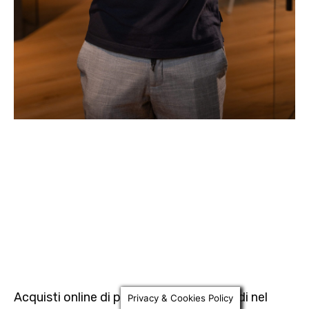
Acquisti online di prodotto a 42,6 miliardi nel
Privacy & Cookies Policy