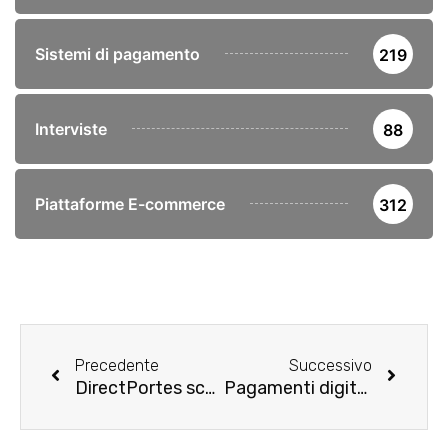
Sistemi di pagamento
219
Interviste
88
Piattaforme E-commerce
312
Precedente
Successivo
DirectPortes sceglie YouCo per ottimizzare l’ UX attraverso la digital transformation
Pagamenti digitali: Axerve lancia “Advice”